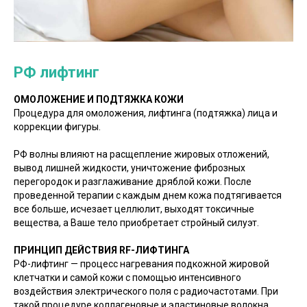
РФ лифтинг
ОМОЛОЖЕНИЕ И ПОДТЯЖКА КОЖИ
Процедура для омоложения, лифтинга (подтяжка) лица и
коррекции фигуры.
РФ волны влияют на расщепление жировых отложений,
вывод лишней жидкости, уничтожение фиброзных
перегородок и разглаживание дряблой кожи. После
проведенной терапии с каждым днем кожа подтягивается
все больше, исчезает целлюлит, выходят токсичные
вещества, а Ваше тело приобретает стройный силуэт.
ПРИНЦИП ДЕЙСТВИЯ RF-ЛИФТИНГА
РФ-лифтинг — процесс нагревания подкожной жировой
клетчатки и самой кожи с помощью интенсивного
воздействия электрического поля с радиочастотами. При
такой процедуре коллагеновые и эластиновые волокна